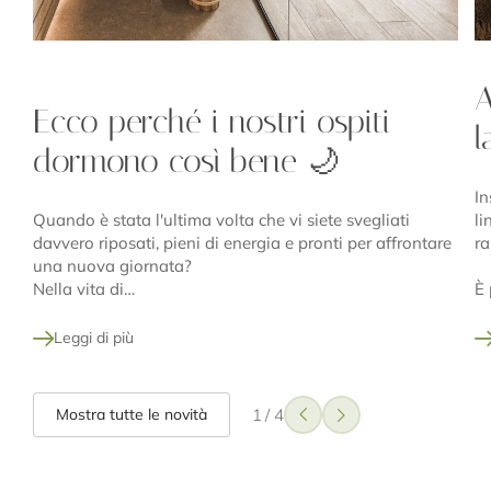
A
Ecco perché i nostri ospiti
l
dormono così bene 🌙
In
Quando è stata l'ultima volta che vi siete svegliati
li
davvero riposati, pieni di energia e pronti per affrontare
ra
una nuova giornata?
Nella vita di…
È 
Leggi di più
Mostra tutte le novità
1
/
4