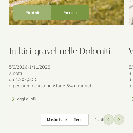
Richiedi
Prenota
In bici gravel nelle Dolomiti
V
5/9/2026-1/11/2026
5
7 notti
3 
da
1.204,00 €
d
a persona inclusa pensione 3/4 gourmet
a 
Leggi di più
1
/
4
Mostra tutte le offerte