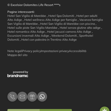
© Excelsior Dolomites Life Resort ****s
Pagine interessanti:
Hotel San Vigilio di Marebbe
,
Hotel Spa Dolomiti
,
Hotel per adulti
Alto Adige
,
Hotel wellness Alto Adige per famiglie
,
Vacanza famiglia
Wellness e
San Vigilio di Marebbe
,
Hotel San Vigilio di Marebbe con piscina
,
Hotel sulle piste San Vigilio Marebbe
,
Hotel senza glutine alto adige
,
Hotel romantico Alto Adige
,
Hotel jacuzzi camera Alto Adige
,
benessere
Escursioni invernali Alto Adige
,
Weekend Dolomiti
,
Sporthotel
Dolomiti
,
Hotel con palestra in Trentino Alto Adige
Note legali
Privacy policy
Impostazioni privacy
Accessibilità
Mappa del sito
Dolomiti da
vivere