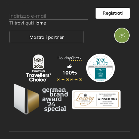
Registrati
Ti trovi qui:
Home
Excelsior
Mostra i partner
Camere e offerte