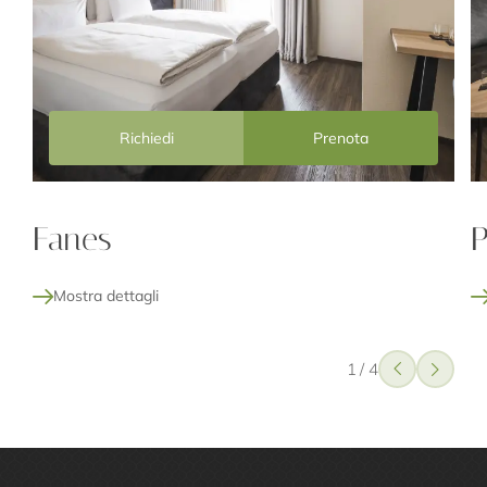
Richiedi
Prenota
Fanes
P
Mostra dettagli
1
/
4