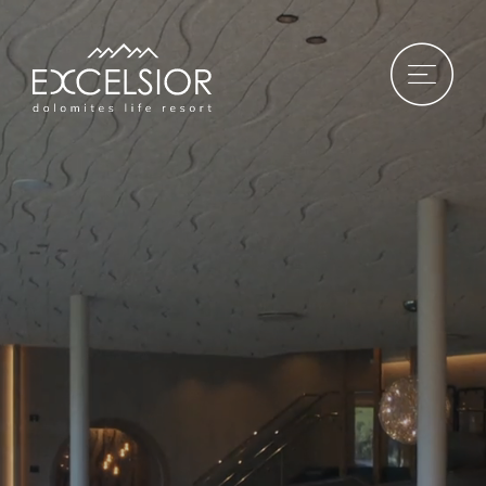
DE
|
IT
|
EN