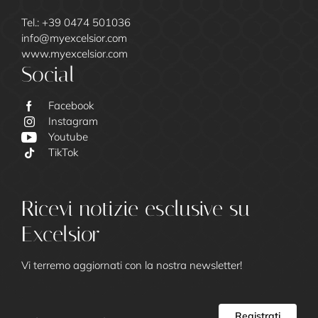
Tel.:
+39 0474 501036
info@
myexcelsior.
com
www.myexcelsior.com
Social
Facebook
Instagram
Youtube
Excelsior
TikTok
La famiglia Call
Ricevi notizie esclusive su
I nostri ospiti
Excelsior
Arte culinaria e drink
Excelsior Green
Vi terremo aggiornati con la nostra newsletter!
Art gallery
Impressioni
Social media wall
Registrati