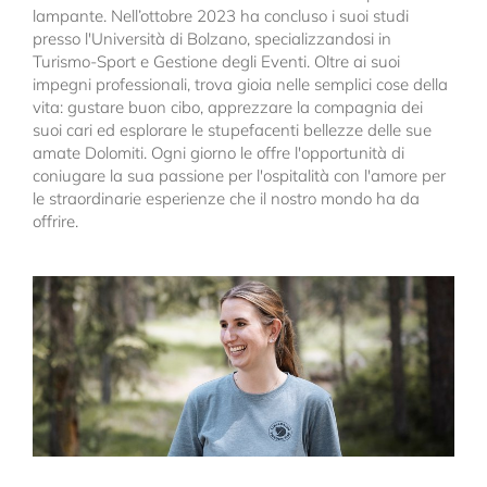
lampante. Nell’ottobre 2023 ha concluso i suoi studi
presso l'Università di Bolzano, specializzandosi in
Turismo-Sport e Gestione degli Eventi. Oltre ai suoi
impegni professionali, trova gioia nelle semplici cose della
vita: gustare buon cibo, apprezzare la compagnia dei
suoi cari ed esplorare le stupefacenti bellezze delle sue
amate Dolomiti. Ogni giorno le offre l'opportunità di
coniugare la sua passione per l'ospitalità con l'amore per
le straordinarie esperienze che il nostro mondo ha da
offrire.