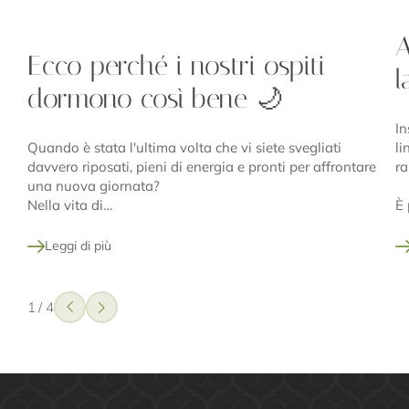
A
Ecco perché i nostri ospiti
l
dormono così bene 🌙
In
Quando è stata l'ultima volta che vi siete svegliati
li
davvero riposati, pieni di energia e pronti per affrontare
ra
una nuova giornata?
Nella vita di…
È 
Leggi di più
1
/
4