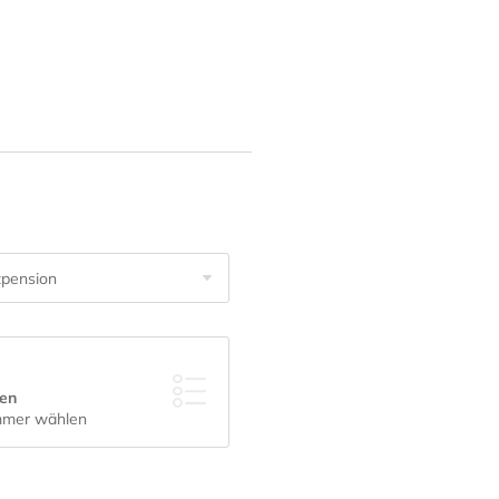
rofitieren Sie von unserem besonderen Angebot:
tpension
en
immer wählen