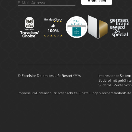
Anmelden
© Excelsior Dolomites Life Resort ****s
Interessante Seiten:
Südtirol mit gefüh
Südtirol
,
Winterwan
Impressum
Datenschutz
Datenschutz-Einstellungen
Barrierefreiheit
Sit