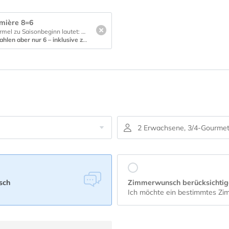
mière 8=6
Die magische Zauberformel zu Saisonbeginn lautet:
8=6!
✨ Starten Sie mit uns in die neue Saison und p
nur 6 – inklusive zwei kostenlosen Skitagen!
2 Erwachsene, 3/4-Gourme
sch
Zimmerwunsch berücksichtig
Ich möchte ein bestimmtes Z