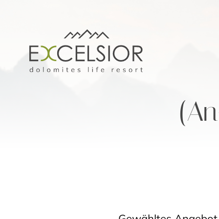
(An
Gewähltes Angebot