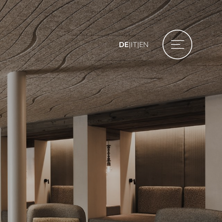
DE
|
IT
|
EN