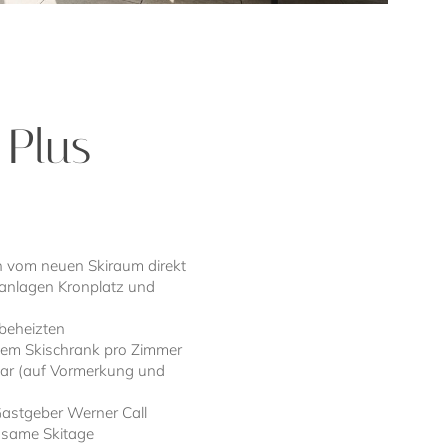
 Plus
ern vom neuen Skiraum direkt
ftanlagen Kronplatz und
 beheizten
nem Skischrank pro Zimmer
mar (auf Vormerkung und
Gastgeber Werner Call
insame Skitage