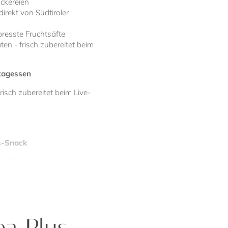
äckereien
rekt von Südtiroler
presste Fruchtsäfte
en - frisch zubereitet beim
ttagessen
risch zubereitet beim Live-
s-Snack
tt & Käse
saisonales Obst
bendessen
pa Plus
ch Wahl
inklusive