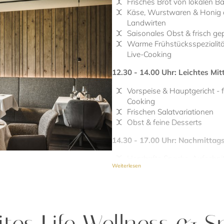
Frisches Brot von lokalen B
Käse, Wurstwaren & Honig di
Landwirten
Saisonales Obst & frisch ge
Warme Frühstücksspezialität
Live-Cooking
12.30 - 14.00 Uhr:
Leichtes Mi
Vorspeise & Hauptgericht - f
Cooking
Frischen Salatvariationen
Obst & feine Desserts
14.30 - 17.00 Uhr:
Nachmittag
Herzhafte Snacks, Aufschni
Weiterlesen
Frisch gebackene Kuchen & 
Tee & erfrischende Säfte
19.15 - 21.00 Uhr: Gourmet-A
tes Life Wellness & S
4-Gänge-Gourmetmenü na