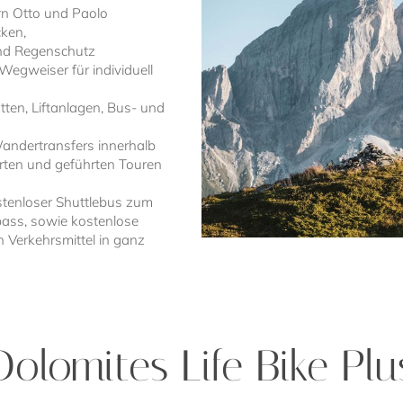
n Otto und Paolo
ken,
nd Regenschutz
egweiser für individuell
tten, Liftanlagen, Bus- und
andertransfers innerhalb
rten und geführten Touren
stenloser Shuttlebus zum
ass, sowie kostenlose
n Verkehrsmittel in ganz
Dolomites Life Bike Plu