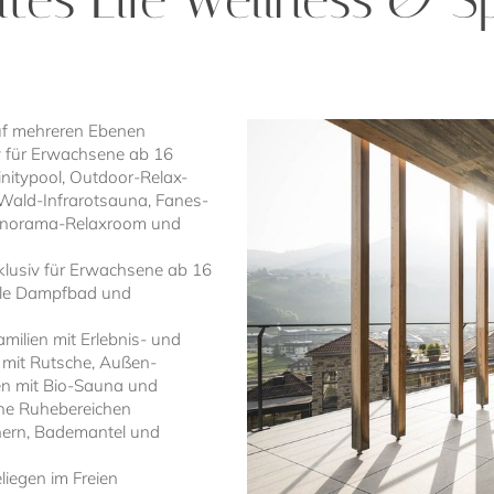
vegetarischer, glutenfreier 
Alternativen
Neu: Exklusives veganes 4-
Genuss auf höchstem kulin
Knackige Salate, hausgemach
individuellen Toppings
uf mehreren Ebenen
Individuelle Rücksichtnahme
v für Erwachsene ab 16
Unverträglichkeiten durch u
nitypool, Outdoor-Relax-
Küchenteam
ald-Infrarotsauna, Fanes-
Gerichte, die nicht auf unse
anorama-Relaxroom und
gelten als Sonderwünsche 
Aufpreis von bis zu € 15,0
xklusiv für Erwachsene ab 16
ole Dampfbad und
Besondere Highlights
Themenabende mit kulinarische
milien mit Erlebnis- und
Sonntags: Willkommens-Cocktail
 mit Rutsche, Außen-
Familie Call
en mit Bio-Sauna und
Erfrischende alkoholfreie Geträn
he Ruhebereichen
& Trockenobst ganztägig in den
hern, Bademantel und
liegen im Freien