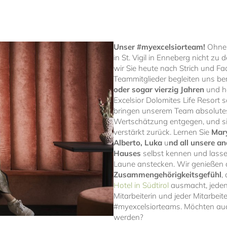
Unser #myexcelsiorteam!
Ohne 
in St. Vigil in Enneberg nicht z
wir Sie heute nach Strich und F
Teammitglieder begleiten uns be
oder sogar vierzig Jahren
und h
Excelsior Dolomites Life Resort 
bringen unserem Team absolutes
Wertschätzung entgegen, und s
verstärkt zurück. Lernen Sie
Mary
Alberto, Luka
u
nd all unsere an
Hauses
selbst kennen und lasse
Laune anstecken. Wir genießen 
Zusammengehörigkeitsgefühl
,
Hotel in Südtirol
ausmacht, jedenf
Mitarbeiterin und jeder Mitarbeite
#myexcelsiorteams. Möchten auch
werden?