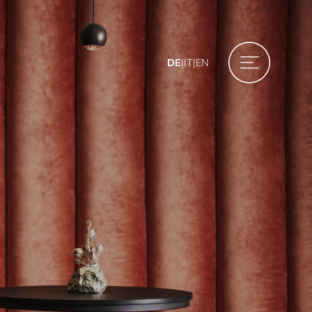
DE
|
IT
|
EN