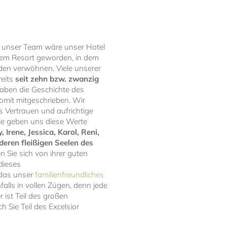
unser Team wäre unser Hotel
u dem Resort geworden, in dem
aden verwöhnen. Viele unserer
reits
seit zehn bzw. zwanzig
aben die Geschichte des
somit mitgeschrieben. Wir
 Vertrauen und aufrichtige
ie geben uns diese Werte
, Irene, Jessica, Karol, Reni,
deren fleißigen Seelen des
n Sie sich von ihrer guten
dieses
 das unser
familienfreundliches
alls in vollen Zügen, denn jede
r ist Teil des großen
 Sie Teil des Excelsior