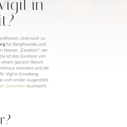
igil in
it?
 rundherum. Und noch so
erg
für Bergfreunde und
n Namen „Excelsior“, ein
e ist das Excelsior von
zu einem ganzen Resort
mhaus renoviert und die
t. Vigil in Enneberg
ie vom ersten Augenblick
 den Dolomiten
ausmacht.
r?