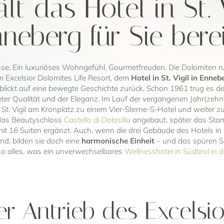
lt das Hotel in St. V
neberg für Sie bere
sse. Ein luxuriöses Wohngefühl. Gourmetfreuden. Die Dolomiten
im Excelsior Dolomites Life Resort, dem
Hotel in St. Vigil in Enneb
 blickt auf eine bewegte Geschichte zurück. Schon 1961 trug es de
er Qualität und der Eleganz. Im Lauf der vergangenen Jahr(zehnt)
n St. Vigil am Kronplatz zu einem Vier-Sterne-S-Hotel und weiter 
das Beautyschloss
Castello di Dolasilla
angebaut, später das Stam
it 16 Suiten ergänzt. Auch, wenn die drei Gebäude des Hotels in S
nd, bilden sie doch eine
harmonische Einheit
– und das spüren S
lso alles, was ein unverwechselbares
Wellnesshotel in Südtirol in
er Antrieb des Excelsio