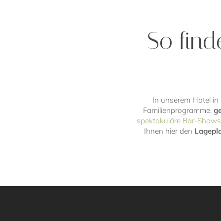
So finde
In unserem Hotel in S
Familienprogramme,
g
spektakuläre Bar-Shows
Ihnen hier den
Lagepl