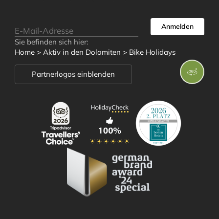
Anmelden
Sie befinden sich hier:
Zimmer und
Home
>
Aktiv in den Dolomiten
>
Bike Holidays
Angebote
Partnerlogos einblenden
Wellness und
Wohlbefinden