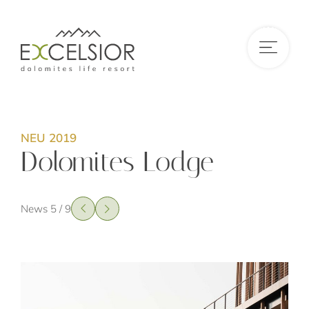
DE
|
IT
|
EN
NEU 2019
Dolomites Lodge
News 5 / 9