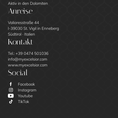
Aktiv in den Dolomiten
Anreise
Valiaresstraße 44
I-39030 St. Vigil in Enneberg
Südtirol · Italien
Kontakt
Tel.:
+39 0474 501036
info@
myexcelsior.
com
www.myexcelsior.com
Social
Facebook
Instagram
Excelsior
Youtube
TikTok
Gastgeberfamilie Call