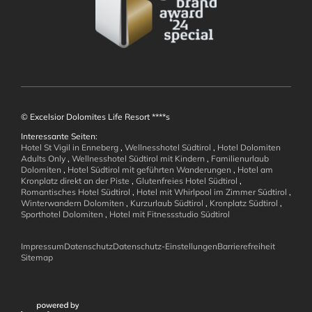
Angebote
© Excelsior Dolomites Life Resort ****s
Interessante Seiten:
Hotel St Vigil in Enneberg
,
Wellnesshotel Südtirol
,
Hotel Dolomiten
Adults Only
,
Wellnesshotel Südtirol mit Kindern
,
Familienurlaub
Wellness und
Dolomiten
,
Hotel Südtirol mit geführten Wanderungen
,
Hotel am
Kronplatz direkt an der Piste
,
Glutenfreies Hotel Südtirol
,
Romantisches Hotel Südtirol
,
Hotel mit Whirlpool im Zimmer Südtirol
,
Wohlbefinden
Winterwandern Dolomiten
,
Kurzurlaub Südtirol
,
Kronplatz Südtirol
,
Sporthotel Dolomiten
,
Hotel mit Fitnessstudio Südtirol
Impressum
Datenschutz
Datenschutz-Einstellungen
Barrierefreiheit
Sitemap