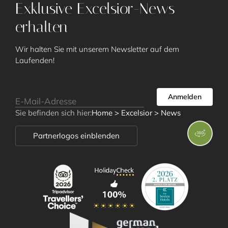
Unsere Gäste
Exklusive Excelsior-News
Kulinarik und Drinks
erhalten
Excelsior Green
Art Gallery
Wir halten Sie mit unserem Newsletter auf dem
Laufenden!
Impressionen
Social Media Wall
News
Anmelden
Lage und Anreise
Sie befinden sich hier:
Home
>
Excelsior
>
News
Awards
Partnerlogos einblenden
Zimmer und