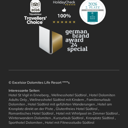
Zimmer und
Angebote
© Excelsior Dolomites Life Resort ****s
Interessante Seiten:
Hotel St Vigil in Enneberg
,
Wellnesshotel Südtirol
,
Hotel Dolomiten
Adults Only
,
Wellnesshotel Südtirol mit Kindern
,
Familienurlaub
Wellness und
Dolomiten
,
Hotel Südtirol mit geführten Wanderungen
,
Hotel am
Kronplatz direkt an der Piste
,
Glutenfreies Hotel Südtirol
,
Romantisches Hotel Südtirol
,
Hotel mit Whirlpool im Zimmer Südtirol
,
Wohlbefinden
Winterwandern Dolomiten
,
Kurzurlaub Südtirol
,
Kronplatz Südtirol
,
Sporthotel Dolomiten
,
Hotel mit Fitnessstudio Südtirol