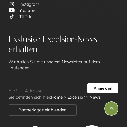
Instagram
Excelsior
Youtube
TikTok
Gastgeberfamilie Call
Unsere Gäste
Exklusive Excelsior-News
Kulinarik und Drinks
erhalten
Excelsior Green
Art Gallery
Wir halten Sie mit unserem Newsletter auf dem
Laufenden!
Impressionen
Social Media Wall
News
Anmelden
Lage und Anreise
Sie befinden sich hier:
Home
>
Excelsior
>
News
Awards
Partnerlogos einblenden