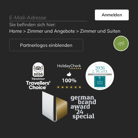
Anmelden
Zimmer und
Sie befinden sich hier:
Home
>
Zimmer und Angebote
>
Zimmer und Suiten
Angebote
Partnerlogos einblenden
Zimmer und Suiten
Angebote
Inklusivleistungen
Urlaubsinformationen
Anfrage
Buchung
Angebote für Kurzentschlossene
Kataloge