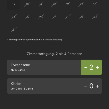
17
18
19
20
21
22
23
24
25
26
27
28
29
30
31
1
2
3
4
5
6
* Niedrigste Preise pro Person bei Standardbelegung
Zimmerbelegung, 2 bis 4 Personen
Erwachsene
2
ab 17 Jahre
Kinder
0
von 0 bis 16 Jahre