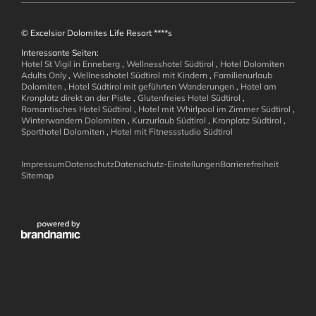
© Excelsior Dolomites Life Resort ****s
Interessante Seiten:
Hotel St Vigil in Enneberg
,
Wellnesshotel Südtirol
,
Hotel Dolomiten
Adults Only
,
Wellnesshotel Südtirol mit Kindern
,
Familienurlaub
Wellness und
Dolomiten
,
Hotel Südtirol mit geführten Wanderungen
,
Hotel am
Kronplatz direkt an der Piste
,
Glutenfreies Hotel Südtirol
,
Romantisches Hotel Südtirol
,
Hotel mit Whirlpool im Zimmer Südtirol
,
Wohlbefinden
Winterwandern Dolomiten
,
Kurzurlaub Südtirol
,
Kronplatz Südtirol
,
Sporthotel Dolomiten
,
Hotel mit Fitnessstudio Südtirol
Impressum
Datenschutz
Datenschutz-Einstellungen
Barrierefreiheit
Sitemap
Aktiv in den
Dolomiten