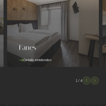
Fanes
Details einblenden
1
/
4