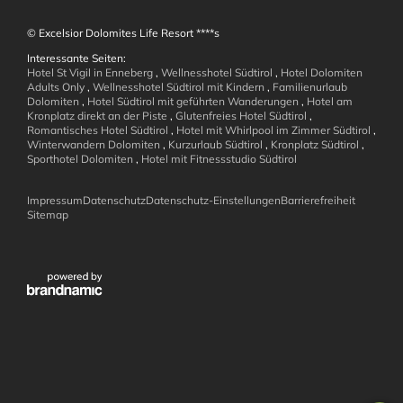
© Excelsior Dolomites Life Resort ****s
Interessante Seiten:
Hotel St Vigil in Enneberg
,
Wellnesshotel Südtirol
,
Hotel Dolomiten
Adults Only
,
Wellnesshotel Südtirol mit Kindern
,
Familienurlaub
Wellness und
Dolomiten
,
Hotel Südtirol mit geführten Wanderungen
,
Hotel am
Kronplatz direkt an der Piste
,
Glutenfreies Hotel Südtirol
,
Romantisches Hotel Südtirol
,
Hotel mit Whirlpool im Zimmer Südtirol
,
Wohlbefinden
Winterwandern Dolomiten
,
Kurzurlaub Südtirol
,
Kronplatz Südtirol
,
Sporthotel Dolomiten
,
Hotel mit Fitnessstudio Südtirol
Impressum
Datenschutz
Datenschutz-Einstellungen
Barrierefreiheit
Sitemap
Aktiv in den
Dolomiten