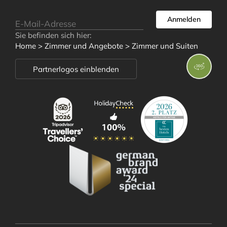
Anmelden
Zimmer und
Sie befinden sich hier:
Home
>
Zimmer und Angebote
>
Zimmer und Suiten
Angebote
Partnerlogos einblenden
Zimmer und Suiten
Angebote
Inklusivleistungen
Urlaubsinformationen
Anfrage
Buchung
Angebote für Kurzentschlossene
Kataloge